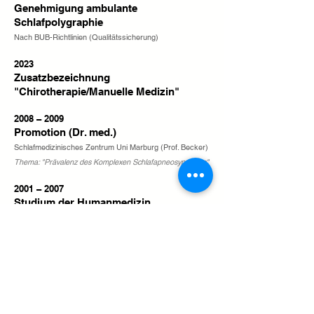
Genehmigung ambulante
Schlafpolygraphie
Nach BUB-Richtlinien (Qualitätssicherung)
2023
Zusatzbezeichnung
"Chirotherapie/Manuelle Medizin"
2008 – 2009
Promotion (Dr. med.)
Schlafmedizinisches Zentrum Uni Marburg (Prof. Becker)
Thema: "Prävalenz des Komplexen Schlafapneosyndroms"
2001 – 2007
Studium der Humanmedizin
Frankfurt a.M. und Marburg
1998 – 2001
Ausbildung zur Krankenschwester
Agnes-Karll-Schule, Frankfurt